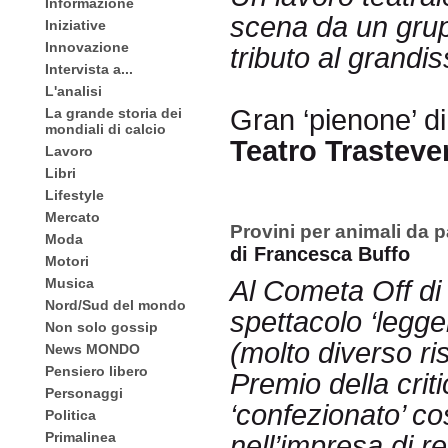
Informazione
scena da un grupp
Iniziative
Innovazione
tributo al grandi
Intervista a...
L'analisi
Gran ‘pienone’ di 
La grande storia dei
mondiali di calcio
Teatro Trasteve
Lavoro
Libri
Lifestyle
Mercato
Provini per animali da 
Moda
di Francesca Buffo
Motori
Musica
Al Cometa Off d
Nord/Sud del mondo
spettacolo ‘legger
Non solo gossip
(molto diverso ris
News MONDO
Pensiero libero
Premio della crit
Personaggi
‘confezionato’ co
Politica
Primalinea
nell’impresa di r