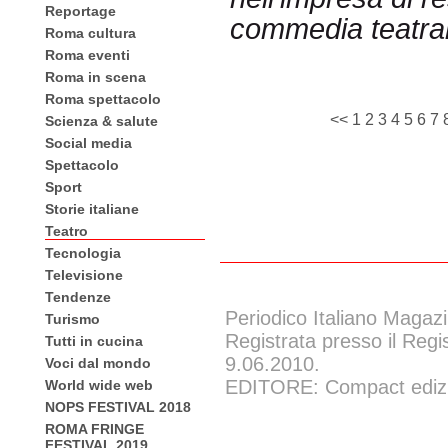
Reportage
commedia teatrale
Roma cultura
Roma eventi
Roma in scena
Roma spettacolo
<<
1
2
3
4
5
6
7
Scienza & salute
Social media
Spettacolo
Sport
Storie italiane
Teatro
Tecnologia
Televisione
Tendenze
Periodico Italiano Magazi
Turismo
Registrata presso il Regi
Tutti in cucina
9.06.2010.
Voci dal mondo
EDITORE: Compact edizion
World wide web
NOPS FESTIVAL 2018
ROMA FRINGE
FESTIVAL 2019