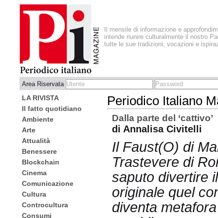
Il mensile di informazione e approfondi
intende riunire culturalmente il nostro Pa
tutte le sue tradizioni, vocazioni e ispira
Area Riservata
LA RIVISTA
Periodico Italiano 
Il fatto quotidiano
Dalla parte del ‘cattivo’
Ambiente
di Annalisa Civitelli
Arte
Attualità
Il Faust(O) di Ma
Benessere
Trastevere di Ro
Blockchain
Cinema
saputo divertire 
Comunicazione
originale quel co
Cultura
diventa metafora 
Controcultura
Consumi