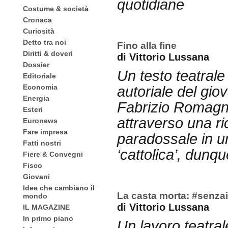
quotidiane
Costume & società
Cronaca
Curiosità
Detto tra noi
Fino alla fine
Diritti & doveri
di Vittorio Lussana
Dossier
Un testo teatrale
Editoriale
Economia
autoriale del gi
Energia
Fabrizio Romagnol
Esteri
attraverso una ri
Euronews
Fare impresa
paradossale in un
Fatti nostri
‘cattolica’, dunq
Fiere & Convegni
Fisco
Giovani
Idee che cambiano il
La casta morta: #senza
mondo
di Vittorio Lussana
IL MAGAZINE
In primo piano
Un lavoro teatrale