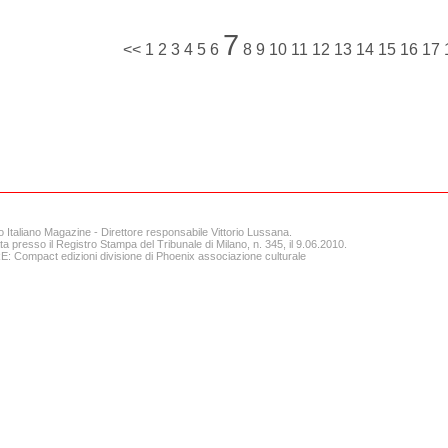
7
<<
1
2
3
4
5
6
8
9
10
11
12
13
14
15
16
17
o Italiano Magazine - Direttore responsabile Vittorio Lussana.
ta presso il Registro Stampa del Tribunale di Milano, n. 345, il 9.06.2010.
 Compact edizioni divisione di Phoenix associazione culturale