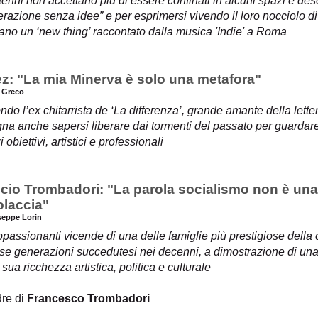
tenni non accettano più di essere confinati in alcuni spazi e desc
razione senza idee” e per esprimersi vivendo il loro nocciolo d
ano un ‘new thing’ raccontato dalla musica 'Indie' a Roma
ez: "La mia Minerva è solo una metafora"
a Greco
do l’ex chitarrista de ‘La differenza’, grande amante della lette
na anche sapersi liberare dai tormenti del passato per guardare 
i obiettivi, artistici e professionali
cio Trombadori: "La parola socialismo non è una
olaccia"
seppe Lorin
passionanti vicende di una delle famiglie più prestigiose della ca
se generazioni succedutesi nei decenni, a dimostrazione di una
 sua ricchezza artistica, politica e culturale
dre di
Francesco Trombadori