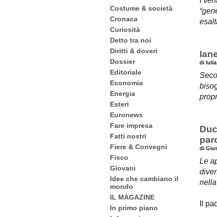
I ven
Costume & società
“gene
Cronaca
esalt
Curiosità
Detto tra noi
Diritti & doveri
Ian
Dossier
di Iuli
Editoriale
Secon
Economia
bisog
Energia
propr
Esteri
Euronews
Fare impresa
Duc
Fatti nostri
par
Fiere & Convegni
di Giu
Fisco
Le ap
Giovani
diver
Idee che cambiano il
nella
mondo
IL MAGAZINE
Il pa
In primo piano