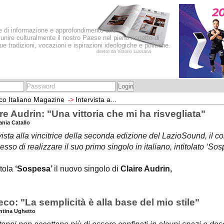
le di informazione e approfondimento che
iunire culturalmente il nostro Paese nel pieno rispetto di
sue tradizioni, vocazioni e ispirazioni ideologiche e politiche.
diretto da Vittorio Lussana
co Italiano Magazine
Intervista a...
->
re Audrin: "Una vittoria che mi ha risvegliata"
ania Catallo
vista alla vincitrice della seconda edizione del LazioSound, il co
sso di realizzare il suo primo singolo in italiano, intitolato ‘So
itola
‘Sospesa’
il nuovo singolo di
Claire Audrin,
co: "La semplicità è alla base del mio stile"
entina Ughetto