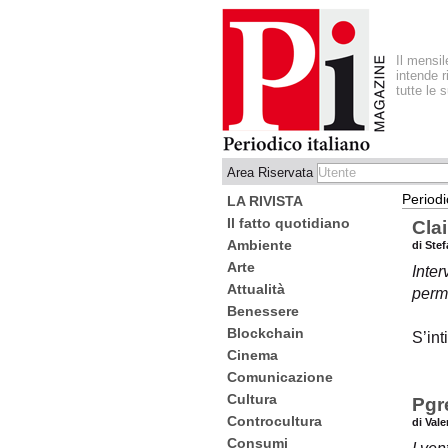
Il mensi
intende r
tutte le 
Area Riservata
Periodi
LA RIVISTA
Il fatto quotidiano
Clai
Ambiente
di Stef
Arte
Inter
Attualità
perme
Benessere
Blockchain
S’int
Cinema
Comunicazione
Cultura
Pgre
Controcultura
di Val
Consumi