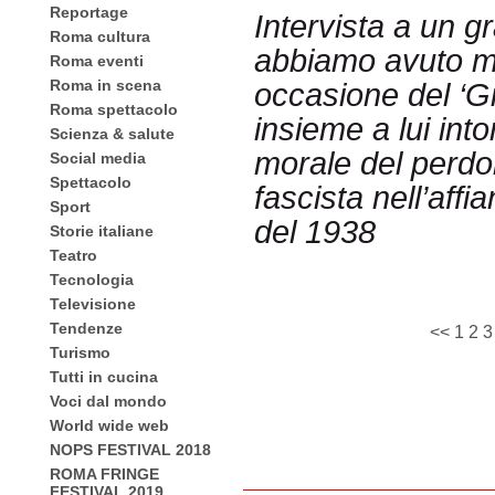
Reportage
Intervista a un g
Roma cultura
abbiamo avuto mo
Roma eventi
Roma in scena
occasione del ‘Gi
Roma spettacolo
insieme a lui into
Scienza & salute
morale del perdo
Social media
Spettacolo
fascista nell’affi
Sport
del 1938
Storie italiane
Teatro
Tecnologia
Televisione
Tendenze
<<
1
2
3
Turismo
Tutti in cucina
Voci dal mondo
World wide web
NOPS FESTIVAL 2018
ROMA FRINGE
FESTIVAL 2019