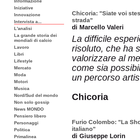
Informazione
Iniziative
Chicoria: "Siate voi stes
Innovazione
strada"
Intervista a...
di Marcello Valeri
L'analisi
La grande storia dei
La difficile esper
mondiali di calcio
risoluto, che h
Lavoro
Libri
valorizzare al me
Lifestyle
come sia possibi
Mercato
Moda
un percorso artis
Motori
Musica
Chicoria
Nord/Sud del mondo
Non solo gossip
News MONDO
Pensiero libero
Furio Colombo: "La Shoa
Personaggi
italiano"
Politica
di Giuseppe Lorin
Primalinea