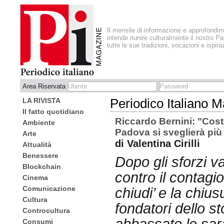
Il mensile di informazione e approfondi
intende riunire culturalmente il nostro Pa
tutte le sue tradizioni, vocazioni e ispira
Area Riservata
LA RIVISTA
Periodico Italiano 
Il fatto quotidiano
Riccardo Bernini: "Costre
Ambiente
Padova si sveglierà più
Arte
di Valentina Cirilli
Attualità
Benessere
Dopo gli sforzi v
Blockchain
contro il contagio
Cinema
Comunicazione
chiudi’ e la chius
Cultura
fondatori dello s
Controcultura
Consumi