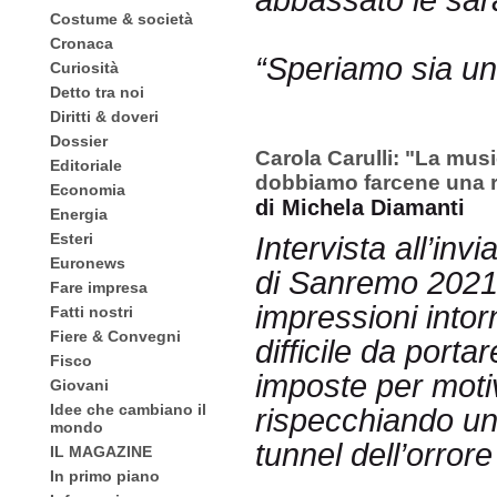
abbassato le sa
Costume & società
Cronaca
“Speriamo sia un
Curiosità
Detto tra noi
Diritti & doveri
Dossier
Carola Carulli: "La mus
Editoriale
dobbiamo farcene una 
Economia
di Michela Diamanti
Energia
Esteri
Intervista all’inv
Euronews
di Sanremo 2021,
Fare impresa
impressioni intorn
Fatti nostri
Fiere & Convegni
difficile da porta
Fisco
imposte per motiv
Giovani
Idee che cambiano il
rispecchiando un
mondo
tunnel dell’orror
IL MAGAZINE
In primo piano