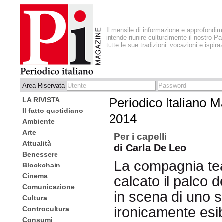
Il mensile di informazione e approfondi
intende riunire culturalmente il nostro Pa
tutte le sue tradizioni, vocazioni e ispira
Area Riservata
LA RIVISTA
Periodico Italiano 
Il fatto quotidiano
2014
Ambiente
Arte
Per i capelli
Attualità
di Carla De Leo
Benessere
La compagnia tea
Blockchain
Cinema
calcato il palco 
Comunicazione
in scena di uno s
Cultura
ironicamente esibi
Controcultura
Consumi