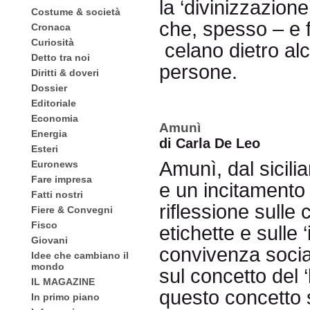
la ‘divinizzazion
Costume & società
che, spesso – e 
Cronaca
Curiosità
celano dietro alc
Detto tra noi
persone.
Diritti & doveri
Dossier
Editoriale
Economia
Amunì
Energia
di Carla De Leo
Esteri
Amunì, dal sicil
Euronews
Fare impresa
e un incitamento 
Fatti nostri
riflessione sulle 
Fiere & Convegni
Fisco
etichette e sulle 
Giovani
convivenza social
Idee che cambiano il
mondo
sul concetto del 
IL MAGAZINE
questo concetto 
In primo piano