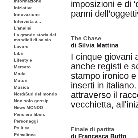
Informazione
imposizioni e di ‘d
Iniziative
panni dell’oggett
Innovazione
Intervista a...
L'analisi
La grande storia dei
The Chase
mondiali di calcio
di Silvia Mattina
Lavoro
Libri
I cinque giovani 
Lifestyle
anche registi e s
Mercato
stampo ironico e 
Moda
Motori
inserti in italian
Musica
attraverso il racc
Nord/Sud del mondo
Non solo gossip
vecchietta, all'in
News MONDO
Pensiero libero
Personaggi
Politica
Finale di partita
Primalinea
di Francesca Buffo